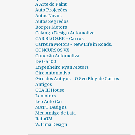
A Arte do Paint
Auto Projeções
Autos Novos
Autos Segredos
Borges Motors
Calango Design Automotivo
CAR.BLOG.BR - Carros
Carreira Motors - New Life in Roads.
CONCURSOS VX
Conexão Automotiva
De 0 a 100
Engenheiro Ryan Motors
Giro Automotivo
Giro dos Antigos - O Seu Blog de Carros
Antigos
GTA III House
Lcmotors
Leo Auto Car
MATT Designs
Meu Amigo de Lata
RafaGM
W. Lima Design