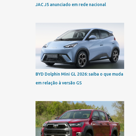
JAC J5 anunciado em rede nacional
BYD Dolphin Mini GL 2026: saiba o que muda
em relação à versão GS