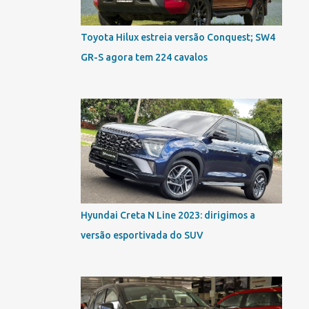
Toyota Hilux estreia versão Conquest; SW4
GR-S agora tem 224 cavalos
Hyundai Creta N Line 2023: dirigimos a
versão esportivada do SUV