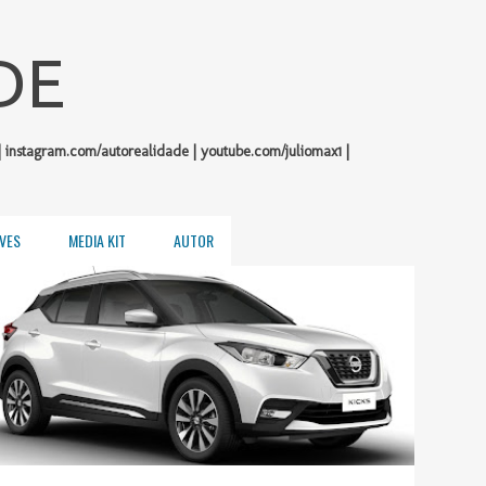
Pular para o conteúdo principal
DE
| instagram.com/autorealidade | youtube.com/juliomax1 |
VES
MEDIA KIT
AUTOR
NISSAN