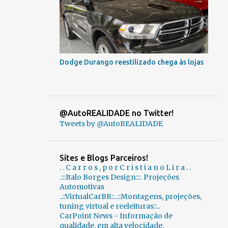
Dodge Durango reestilizado chega às lojas
@AutoREALIDADE no Twitter!
Tweets by @AutoREALIDADE
Sites e Blogs Parceiros!
. . C a r r o s , p o r C r i s t i a n o L i r a . .
.:::Italo Borges Design:::. Projeções
Automotivas
..::VirtualCarBR::..::Montagens, projeções,
tuning virtual e reeleituras::..
CarPoint News - Informação de
qualidade, em alta velocidade.