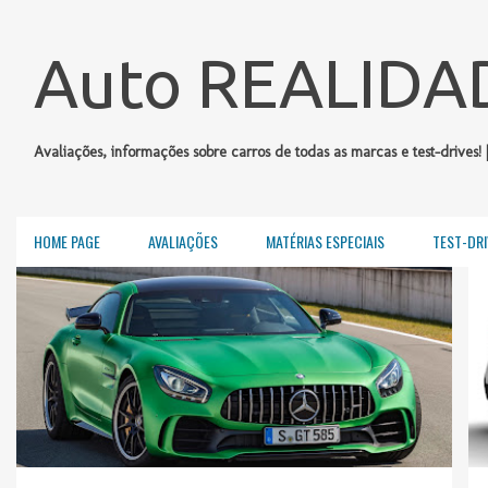
Auto REALIDA
Avaliações, informações sobre carros de todas as marcas e test-drives! 
HOME PAGE
AVALIAÇÕES
MATÉRIAS ESPECIAIS
TEST-DRI
P
AMG
MERCEDES-BENZ
SALÃO DE PARIS 2016
o
s
t
a
g