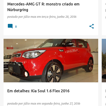
e
Mercedes-AMG GT R: monstro criado em
Nürburgring
n
postado por
júlio max
em
terça-feira, junho 28, 2016
s
0
KIA
Em detalhes: Kia Soul 1.6 Flex 2016
postado por
júlio max
em
segunda-feira, junho 27, 2016