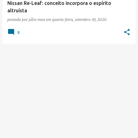
e
Nissan Re-Leaf: conceito incorpora o espírito
altruísta
n
postado por
júlio max
em
quarta-feira, setembro 30, 2020
s
0