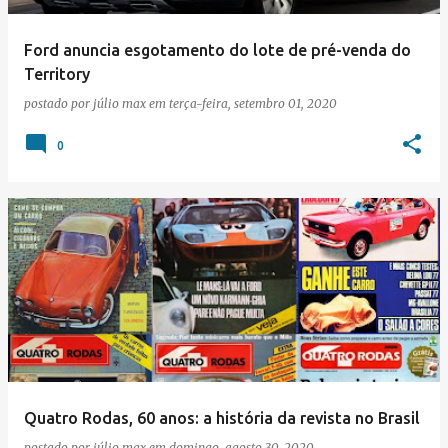
Ford anuncia esgotamento do lote de pré-venda do
Territory
postado por
júlio max
em
terça-feira, setembro 01, 2020
0
Quatro Rodas, 60 anos: a história da revista no Brasil
postado por
júlio max
em
domingo, agosto 30, 2020