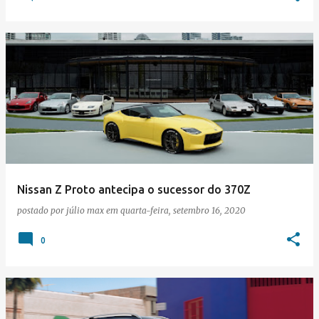
Nissan Z Proto antecipa o sucessor do 370Z
postado por
júlio max
em
quarta-feira, setembro 16, 2020
0