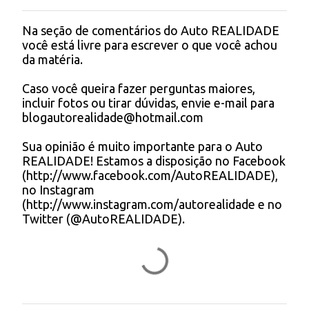
Na seção de comentários do Auto REALIDADE
P
você está livre para escrever o que você achou
o
da matéria.
s
t
Caso você queira fazer perguntas maiores,
a
incluir fotos ou tirar dúvidas, envie e-mail para
r
blogautorealidade@hotmail.com
u
m
Sua opinião é muito importante para o Auto
c
REALIDADE! Estamos a disposição no Facebook
o
(http://www.facebook.com/AutoREALIDADE),
m
no Instagram
e
(http://www.instagram.com/autorealidade e no
n
Twitter (@AutoREALIDADE).
t
á
r
i
o