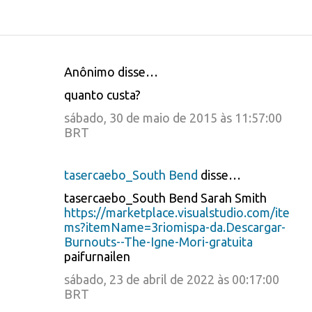
Anônimo disse…
C
quanto custa?
o
sábado, 30 de maio de 2015 às 11:57:00
m
BRT
e
n
tasercaebo_South Bend
disse…
t
tasercaebo_South Bend Sarah Smith
á
https://marketplace.visualstudio.com/ite
ms?itemName=3riomispa-da.Descargar-
r
Burnouts--The-Igne-Mori-gratuita
i
paifurnailen
o
sábado, 23 de abril de 2022 às 00:17:00
BRT
s