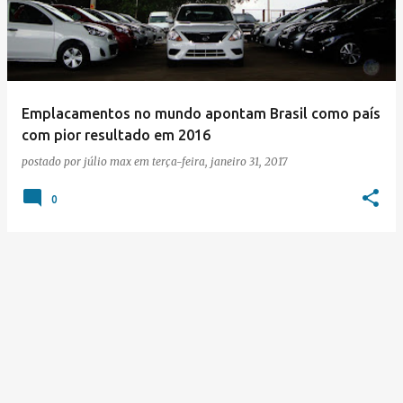
s
t
a
g
e
Emplacamentos no mundo apontam Brasil como país
com pior resultado em 2016
n
postado por
júlio max
em
terça-feira, janeiro 31, 2017
s
0