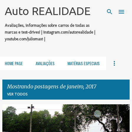
Pular para o conteúdo principal
Auto REALIDADE
Avaliações, informações sobre carros de todas as
marcas e test-drives! | instagram.com/autorealidade |
youtube.com/juliomax1 |
HOME PAGE
AVALIAÇÕES
MATÉRIAS ESPECIAIS
Mostrando postagens de janeiro, 2017
VER TODOS
P
o