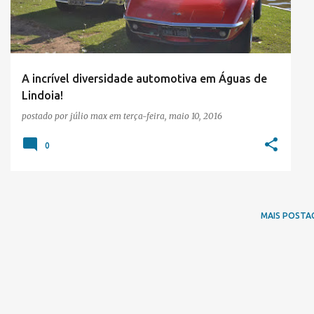
t
a
g
e
A incrível diversidade automotiva em Águas de
Lindoia!
n
postado por
júlio max
em
terça-feira, maio 10, 2016
s
0
MAIS POSTA