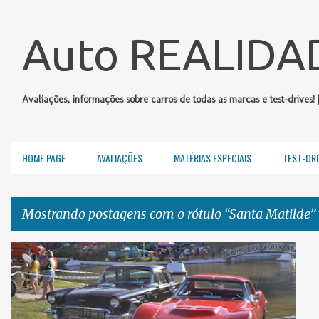
Auto REALIDA
Avaliações, informações sobre carros de todas as marcas e test-drives! 
HOME PAGE
AVALIAÇÕES
MATÉRIAS ESPECIAIS
TEST-DRI
Mostrando postagens com o rótulo
Santa Matilde
P
CADILLAC
CHEVROLET
FIAT
FORD
+
2
o
s