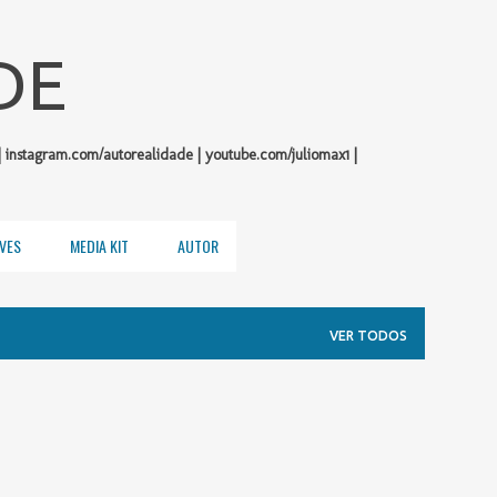
Pular para o conteúdo principal
DE
| instagram.com/autorealidade | youtube.com/juliomax1 |
VES
MEDIA KIT
AUTOR
VER TODOS