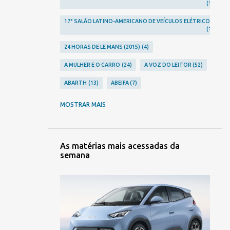
1
17° SALÃO LATINO-AMERICANO DE VEÍCULOS ELÉTRICOS
1
24 HORAS DE LE MANS (2015)
4
A MULHER E O CARRO
24
A VOZ DO LEITOR
52
ABARTH
13
ABEIFA
7
ABERRATION
24
ABLA
2
MOSTRAR MAIS
ACHO QUE JÁ VI ESSE FILME...
12
ACIDENTES
248
ACURA
10
AGRALE
3
As matérias mais acessadas da
semana
AGRISHOW 2023
2
AGRISHOW 2024
1
AGRISHOW 2026
2
ALFA ROMEO
23
ALPINA
1
ALPINE
9
ALTA RODA
306
AMERICAR
1
AMG
5
AMORITZ
3
ANFAVEA
7
ANIVERSÁRIOS
106