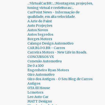
..::VirtualCarBR::..::Montagens, projeções,
CENAS INUSITADAS
188
CERAPIÓ 2018
1
tuning virtual e reeleituras::..
CarPoint News - Informação de
CES
23
CH AUTO
1
qualidade, em alta velocidade.
CHALLENGE BIBEDUM 2010
2
CHANA
1
A Arte do Paint
Auto Projeções
CHAPARRAL
1
CHERY
33
Autos Novos
Autos Segredos
CHEVROLET
891
CHRYSLER
48
Borges Motors
Calango Design Automotivo
CICLOWAY
1
CITROËN
206
CAR.BLOG.BR - Carros
Carreira Motors - New Life in Roads.
CLASSIC RECREATIONS
1
CONCURSOS VX
Conexão Automotiva
CLÁSSICOS BRASIL 2015
2
CLÉNET
1
De 0 a 100
CN AUTO
1
COBRA
1
Engenheiro Ryan Motors
Giro Automotivo
COLUNA FERNANDO CALMON
349
Giro dos Antigos - O Seu Blog de Carros
Antigos
COMBUSTÍVEIS
2
GTA III House
Lcmotors
COMPARATIVOS INUSITADOS...
6
Leo Auto Car
MATT Designs
CONCORSO D´ELEGANZA VILLA D`ESTE 2012
3