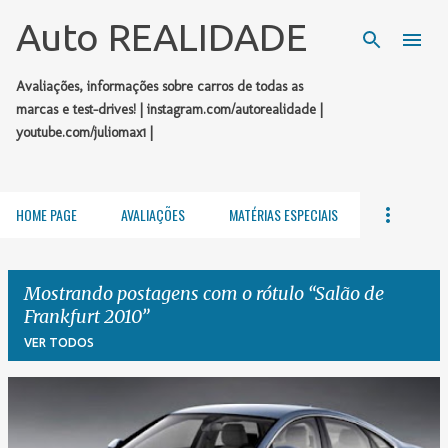
Pular para o conteúdo principal
Auto REALIDADE
Avaliações, informações sobre carros de todas as
marcas e test-drives! | instagram.com/autorealidade |
youtube.com/juliomax1 |
HOME PAGE
AVALIAÇÕES
MATÉRIAS ESPECIAIS
Mostrando postagens com o rótulo
Salão de
Frankfurt 2010
VER TODOS
P
o