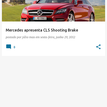
s
t
a
g
e
Mercedes apresenta CLS Shooting Brake
n
postado por
júlio max
em
sexta-feira, junho 29, 2012
s
0