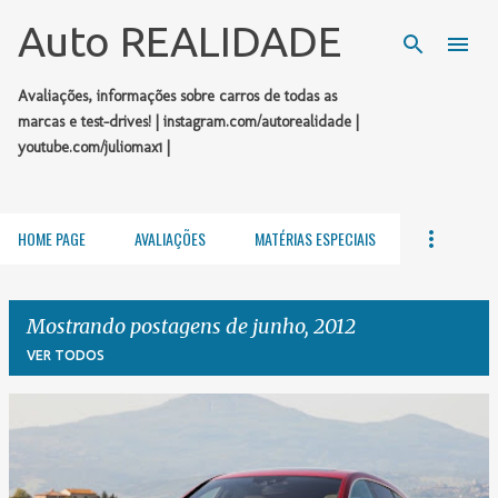
Pular para o conteúdo principal
Auto REALIDADE
Avaliações, informações sobre carros de todas as
marcas e test-drives! | instagram.com/autorealidade |
youtube.com/juliomax1 |
HOME PAGE
AVALIAÇÕES
MATÉRIAS ESPECIAIS
Mostrando postagens de junho, 2012
VER TODOS
P
o