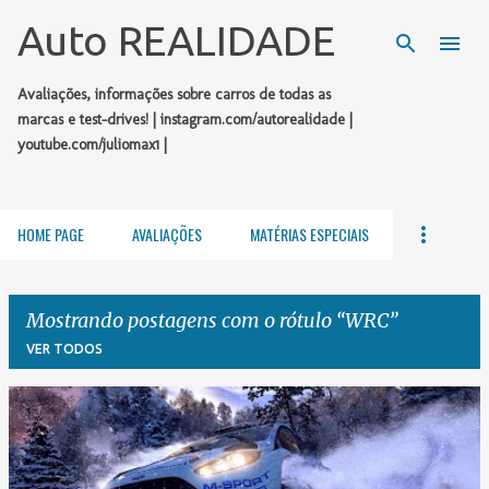
Pular para o conteúdo principal
Auto REALIDADE
Avaliações, informações sobre carros de todas as
marcas e test-drives! | instagram.com/autorealidade |
youtube.com/juliomax1 |
HOME PAGE
AVALIAÇÕES
MATÉRIAS ESPECIAIS
Mostrando postagens com o rótulo
WRC
VER TODOS
P
o