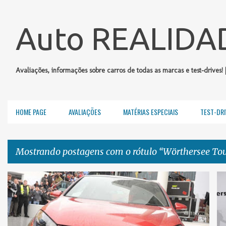
Auto REALIDA
Avaliações, informações sobre carros de todas as marcas e test-drives! 
HOME PAGE
AVALIAÇÕES
MATÉRIAS ESPECIAIS
TEST-DRI
Mostrando postagens com o rótulo
Wörthersee Tou
P
VOLKSWAGEN
WÖRTHERSEE TOUR 2010
o
s