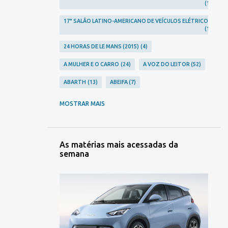
1
17° SALÃO LATINO-AMERICANO DE VEÍCULOS ELÉTRICOS
1
24 HORAS DE LE MANS (2015)
4
A MULHER E O CARRO
24
A VOZ DO LEITOR
52
ABARTH
13
ABEIFA
7
ABERRATION
24
ABLA
2
MOSTRAR MAIS
ACHO QUE JÁ VI ESSE FILME...
12
ACIDENTES
248
ACURA
10
AGRALE
3
As matérias mais acessadas da
semana
AGRISHOW 2023
2
AGRISHOW 2024
1
AGRISHOW 2026
2
ALFA ROMEO
23
ALPINA
1
ALPINE
9
ALTA RODA
306
AMERICAR
1
AMG
5
AMORITZ
3
ANFAVEA
7
ANIVERSÁRIOS
106