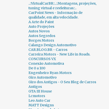
..::VirtualCarBR::..::Montagens, projeções,
CENAS INUSITADAS
188
CERAPIÓ 2018
1
tuning virtual e reeleituras::..
CarPoint News - Informação de
CES
23
CH AUTO
1
qualidade, em alta velocidade.
CHALLENGE BIBEDUM 2010
2
CHANA
1
A Arte do Paint
Auto Projeções
CHAPARRAL
1
CHERY
33
Autos Novos
Autos Segredos
CHEVROLET
891
CHRYSLER
48
Borges Motors
Calango Design Automotivo
CICLOWAY
1
CITROËN
206
CAR.BLOG.BR - Carros
Carreira Motors - New Life in Roads.
CLASSIC RECREATIONS
1
CONCURSOS VX
Conexão Automotiva
CLÁSSICOS BRASIL 2015
2
CLÉNET
1
De 0 a 100
CN AUTO
1
COBRA
1
Engenheiro Ryan Motors
Giro Automotivo
COLUNA FERNANDO CALMON
349
Giro dos Antigos - O Seu Blog de Carros
Antigos
COMBUSTÍVEIS
2
GTA III House
Lcmotors
COMPARATIVOS INUSITADOS...
6
Leo Auto Car
MATT Designs
CONCORSO D´ELEGANZA VILLA D`ESTE 2012
3