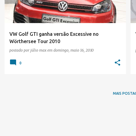
t
a
g
e
VW Golf GTI ganha versão Excessive no
Wörthersee Tour 2010
n
postado por
júlio max
em
domingo, maio 16, 2010
s
0
MAIS POSTA