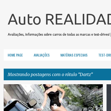
Auto REALIDA
Avaliações, informações sobre carros de todas as marcas e test-drives! 
HOME PAGE
AVALIAÇÕES
MATÉRIAS ESPECIAIS
TEST-DRI
Mostrando postagens com o rótulo
Dartz
P
A MULHER E O CARRO
CENAS INUSITADAS
DARTZ
+
o
VÍDEOS
s