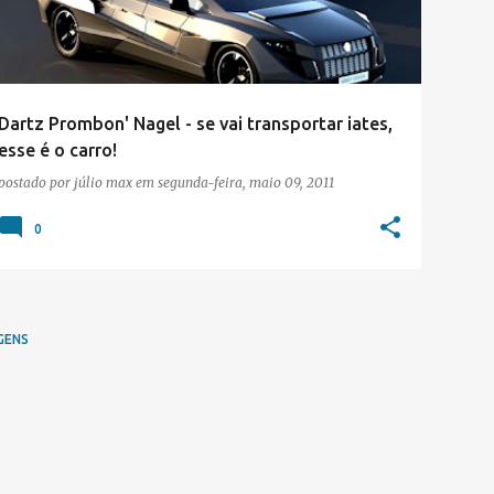
Dartz Prombon' Nagel - se vai transportar iates,
esse é o carro!
postado por
júlio max
em
segunda-feira, maio 09, 2011
0
GENS