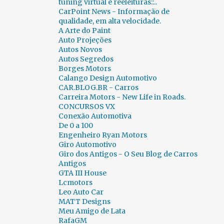
tuning virtual e reeleituras::..
CENAS INUSITADAS
188
CERAPIÓ 2018
1
CarPoint News - Informação de
qualidade, em alta velocidade.
CES
23
CH AUTO
1
A Arte do Paint
Auto Projeções
CHALLENGE BIBEDUM 2010
2
CHANA
1
Autos Novos
Autos Segredos
CHAPARRAL
1
CHERY
33
Borges Motors
Calango Design Automotivo
CHEVROLET
891
CHRYSLER
48
CAR.BLOG.BR - Carros
CICLOWAY
1
CITROËN
206
Carreira Motors - New Life in Roads.
CONCURSOS VX
CLASSIC RECREATIONS
1
Conexão Automotiva
De 0 a 100
CLÁSSICOS BRASIL 2015
2
CLÉNET
1
Engenheiro Ryan Motors
Giro Automotivo
CN AUTO
1
COBRA
1
Giro dos Antigos - O Seu Blog de Carros
Antigos
COLUNA FERNANDO CALMON
349
GTA III House
Lcmotors
COMBUSTÍVEIS
2
Leo Auto Car
COMPARATIVOS INUSITADOS...
6
MATT Designs
Meu Amigo de Lata
CONCORSO D´ELEGANZA VILLA D`ESTE 2012
3
RafaGM