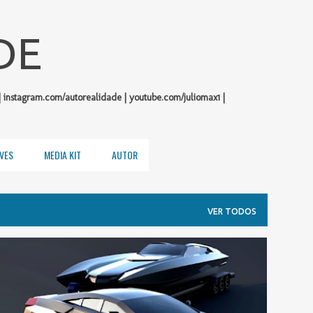
Pular para o conteúdo principal
DE
| instagram.com/autorealidade | youtube.com/juliomax1 |
VES
MEDIA KIT
AUTOR
VER TODOS
CENAS INUSITADAS
CURIOSIDADES
DARTZ