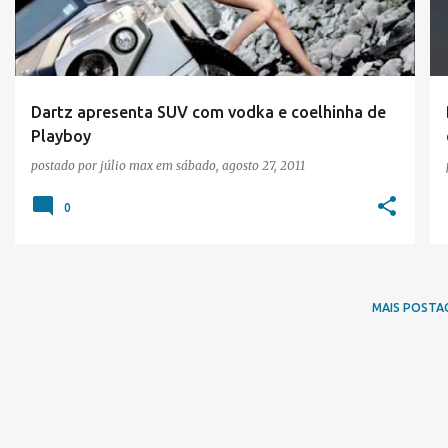
t
a
g
e
Dartz apresenta SUV com vodka e coelhinha de
Playboy
n
postado por
júlio max
em
sábado, agosto 27, 2011
s
0
MAIS POSTA