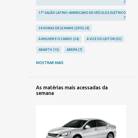
1
17° SALÃO LATINO-AMERICANO DE VEÍCULOS ELÉTRICOS
1
24 HORAS DE LE MANS (2015)
4
A MULHER E O CARRO
24
A VOZ DO LEITOR
52
ABARTH
13
ABEIFA
7
ABERRATION
24
ABLA
2
MOSTRAR MAIS
ACHO QUE JÁ VI ESSE FILME...
12
ACIDENTES
248
ACURA
10
AGRALE
3
As matérias mais acessadas da
semana
AGRISHOW 2023
2
AGRISHOW 2024
1
AGRISHOW 2026
2
ALFA ROMEO
23
ALPINA
1
ALPINE
9
ALTA RODA
306
AMERICAR
1
AMG
5
AMORITZ
3
ANFAVEA
7
ANIVERSÁRIOS
106