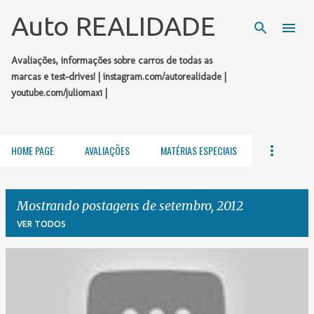
Pular para o conteúdo principal
Auto REALIDADE
Avaliações, informações sobre carros de todas as
marcas e test-drives! | instagram.com/autorealidade |
youtube.com/juliomax1 |
HOME PAGE
AVALIAÇÕES
MATÉRIAS ESPECIAIS
Mostrando postagens de setembro, 2012
VER TODOS
P
o