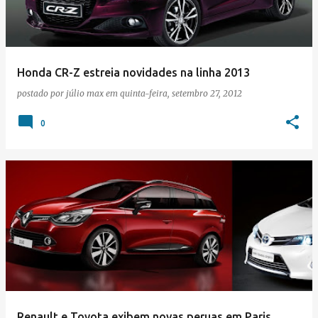
Honda CR-Z estreia novidades na linha 2013
postado por
júlio max
em
quinta-feira, setembro 27, 2012
0
Renault e Toyota exibem novas peruas em Paris