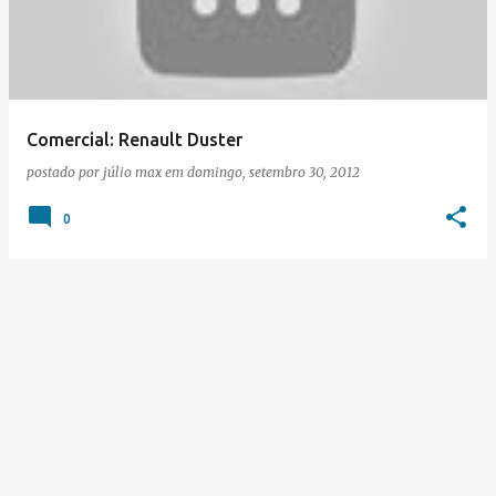
s
t
a
g
e
Comercial: Renault Duster
n
postado por
júlio max
em
domingo, setembro 30, 2012
s
0