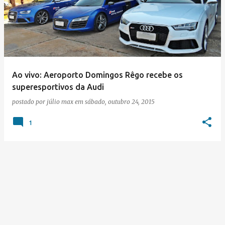
s
t
a
g
e
Ao vivo: Aeroporto Domingos Rêgo recebe os
superesportivos da Audi
n
postado por
júlio max
em
sábado, outubro 24, 2015
s
1