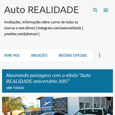
Pular para o conteúdo principal
Auto REALIDADE
Avaliações, informações sobre carros de todas as
marcas e test-drives! | instagram.com/autorealidade |
youtube.com/juliomax1 |
HOME PAGE
AVALIAÇÕES
MATÉRIAS ESPECIAIS
Mostrando postagens com o rótulo
Auto
REALIDADE aniversário 2015
VER TODOS
P
o