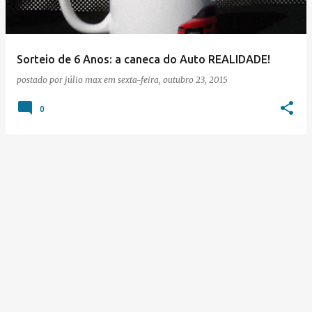
Sorteio de 6 Anos: a caneca do Auto REALIDADE!
postado por
júlio max
em
sexta-feira, outubro 23, 2015
0