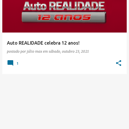
s
t
a
g
e
Auto REALIDADE celebra 12 anos!
n
postado por
júlio max
em
sábado, outubro 23, 2021
s
1