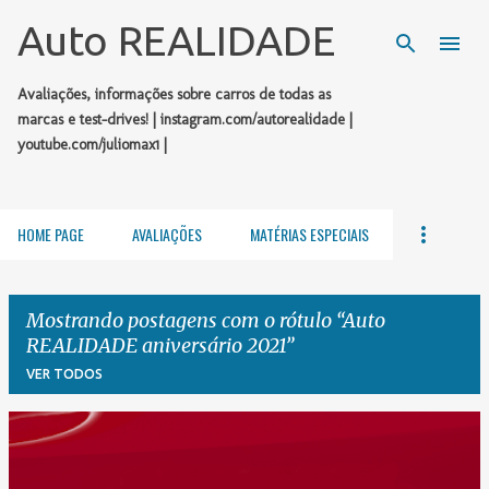
Pular para o conteúdo principal
Auto REALIDADE
Avaliações, informações sobre carros de todas as
marcas e test-drives! | instagram.com/autorealidade |
youtube.com/juliomax1 |
HOME PAGE
AVALIAÇÕES
MATÉRIAS ESPECIAIS
Mostrando postagens com o rótulo
Auto
REALIDADE aniversário 2021
VER TODOS
P
o