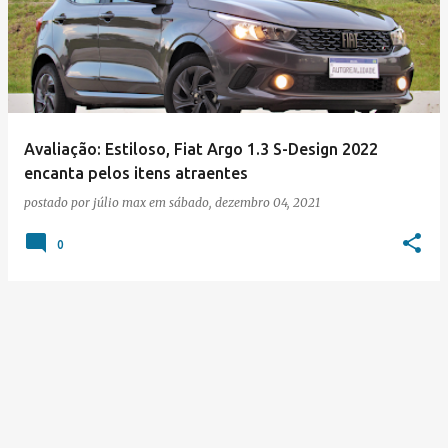
s
t
a
g
e
Avaliação: Estiloso, Fiat Argo 1.3 S-Design 2022
encanta pelos itens atraentes
n
postado por
júlio max
em
sábado, dezembro 04, 2021
s
0