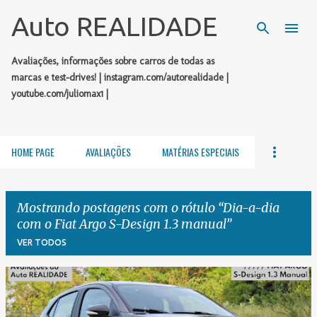
Pular para o conteúdo principal
Auto REALIDADE
Avaliações, informações sobre carros de todas as
marcas e test-drives! | instagram.com/autorealidade |
youtube.com/juliomax1 |
HOME PAGE
AVALIAÇÕES
MATÉRIAS ESPECIAIS
Mostrando postagens com o rótulo
Dia-a-dia
com o Fiat Argo S-Design 1.3 manual
VER TODOS
P
o