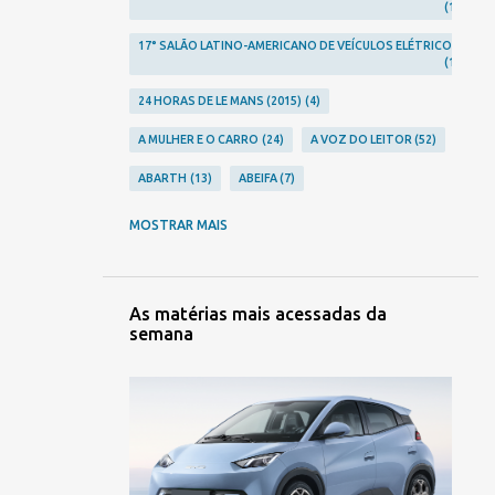
1
17° SALÃO LATINO-AMERICANO DE VEÍCULOS ELÉTRICOS
1
24 HORAS DE LE MANS (2015)
4
A MULHER E O CARRO
24
A VOZ DO LEITOR
52
ABARTH
13
ABEIFA
7
ABERRATION
24
ABLA
2
MOSTRAR MAIS
ACHO QUE JÁ VI ESSE FILME...
12
ACIDENTES
248
ACURA
10
AGRALE
3
As matérias mais acessadas da
semana
AGRISHOW 2023
2
AGRISHOW 2024
1
AGRISHOW 2026
2
ALFA ROMEO
23
ALPINA
1
ALPINE
9
ALTA RODA
306
AMERICAR
1
AMG
5
AMORITZ
3
ANFAVEA
7
ANIVERSÁRIOS
106