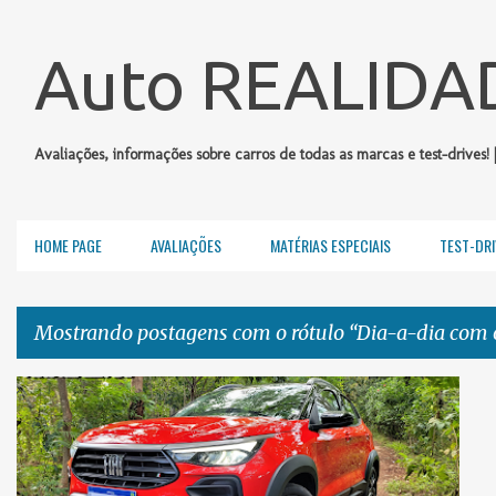
Auto REALIDA
Avaliações, informações sobre carros de todas as marcas e test-drives! 
HOME PAGE
AVALIAÇÕES
MATÉRIAS ESPECIAIS
TEST-DRI
Mostrando postagens com o rótulo
Dia-a-dia com 
P
AVALIAÇÕES DO AUTO REALIDADE
o
DIA-A-DIA COM O FIAT PULSE AUDACE 1.0 TURBO CVT
+
s
FIAT