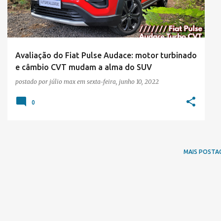
t
a
g
e
Avaliação do Fiat Pulse Audace: motor turbinado
e câmbio CVT mudam a alma do SUV
n
postado por
júlio max
em
sexta-feira, junho 10, 2022
s
0
MAIS POSTA