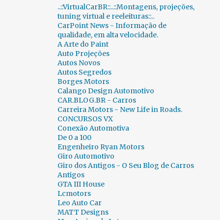
..::VirtualCarBR::..::Montagens, projeções,
CENAS INUSITADAS
188
CERAPIÓ 2018
1
tuning virtual e reeleituras::..
CarPoint News - Informação de
CES
23
CH AUTO
1
qualidade, em alta velocidade.
CHALLENGE BIBEDUM 2010
2
CHANA
1
A Arte do Paint
Auto Projeções
CHAPARRAL
1
CHERY
33
Autos Novos
Autos Segredos
CHEVROLET
891
CHRYSLER
48
Borges Motors
Calango Design Automotivo
CICLOWAY
1
CITROËN
206
CAR.BLOG.BR - Carros
Carreira Motors - New Life in Roads.
CLASSIC RECREATIONS
1
CONCURSOS VX
Conexão Automotiva
CLÁSSICOS BRASIL 2015
2
CLÉNET
1
De 0 a 100
CN AUTO
1
COBRA
1
Engenheiro Ryan Motors
Giro Automotivo
COLUNA FERNANDO CALMON
349
Giro dos Antigos - O Seu Blog de Carros
Antigos
COMBUSTÍVEIS
2
GTA III House
Lcmotors
COMPARATIVOS INUSITADOS...
6
Leo Auto Car
MATT Designs
CONCORSO D´ELEGANZA VILLA D`ESTE 2012
3