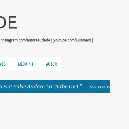
Pular para o conteúdo principal
DE
| instagram.com/autorealidade | youtube.com/juliomax1 |
VES
MEDIA KIT
AUTOR
o Fiat Pulse Audace 1.0 Turbo CVT
VER TODOS