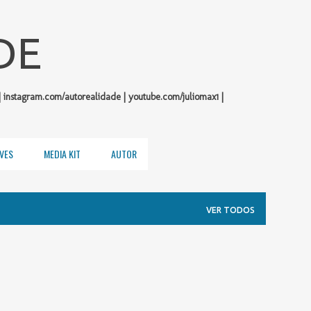
Pular para o conteúdo principal
DE
| instagram.com/autorealidade | youtube.com/juliomax1 |
VES
MEDIA KIT
AUTOR
VER TODOS