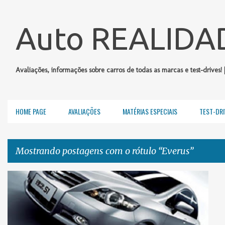
Auto REALIDA
Avaliações, informações sobre carros de todas as marcas e test-drives! 
HOME PAGE
AVALIAÇÕES
MATÉRIAS ESPECIAIS
TEST-DRI
Mostrando postagens com o rótulo
Everus
P
EVERUS
HONDA
o
s