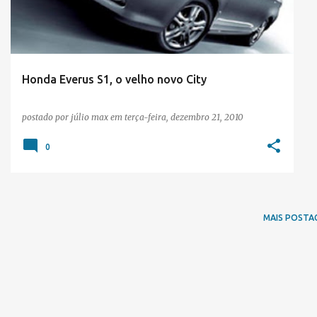
t
a
g
e
Honda Everus S1, o velho novo City
n
postado por
júlio max
em
terça-feira, dezembro 21, 2010
s
0
MAIS POSTA