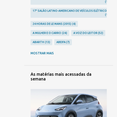
1
17° SALÃO LATINO-AMERICANO DE VEÍCULOS ELÉTRICOS
1
24 HORAS DE LE MANS (2015)
4
A MULHER E O CARRO
24
A VOZ DO LEITOR
52
ABARTH
13
ABEIFA
7
ABERRATION
24
ABLA
2
MOSTRAR MAIS
ACHO QUE JÁ VI ESSE FILME...
12
ACIDENTES
248
ACURA
10
AGRALE
3
As matérias mais acessadas da
semana
AGRISHOW 2023
2
AGRISHOW 2024
1
AGRISHOW 2026
2
ALFA ROMEO
23
ALPINA
1
ALPINE
9
ALTA RODA
306
AMERICAR
1
AMG
5
AMORITZ
3
ANFAVEA
7
ANIVERSÁRIOS
106