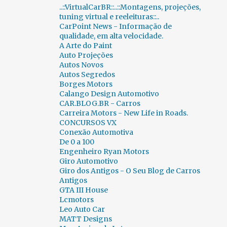
..::VirtualCarBR::..::Montagens, projeções,
CENAS INUSITADAS
188
CERAPIÓ 2018
1
tuning virtual e reeleituras::..
CarPoint News - Informação de
CES
23
CH AUTO
1
qualidade, em alta velocidade.
CHALLENGE BIBEDUM 2010
2
CHANA
1
A Arte do Paint
Auto Projeções
CHAPARRAL
1
CHERY
33
Autos Novos
Autos Segredos
CHEVROLET
891
CHRYSLER
48
Borges Motors
Calango Design Automotivo
CICLOWAY
1
CITROËN
206
CAR.BLOG.BR - Carros
Carreira Motors - New Life in Roads.
CLASSIC RECREATIONS
1
CONCURSOS VX
Conexão Automotiva
CLÁSSICOS BRASIL 2015
2
CLÉNET
1
De 0 a 100
CN AUTO
1
COBRA
1
Engenheiro Ryan Motors
Giro Automotivo
COLUNA FERNANDO CALMON
349
Giro dos Antigos - O Seu Blog de Carros
Antigos
COMBUSTÍVEIS
2
GTA III House
Lcmotors
COMPARATIVOS INUSITADOS...
6
Leo Auto Car
MATT Designs
CONCORSO D´ELEGANZA VILLA D`ESTE 2012
3