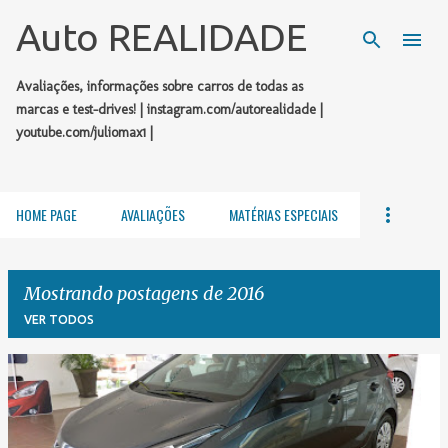
Pular para o conteúdo principal
Auto REALIDADE
Avaliações, informações sobre carros de todas as
marcas e test-drives! | instagram.com/autorealidade |
youtube.com/juliomax1 |
HOME PAGE
AVALIAÇÕES
MATÉRIAS ESPECIAIS
Mostrando postagens de 2016
VER TODOS
P
o