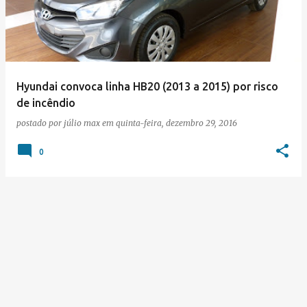
s
t
a
g
e
Hyundai convoca linha HB20 (2013 a 2015) por risco
de incêndio
n
postado por
júlio max
em
quinta-feira, dezembro 29, 2016
s
0