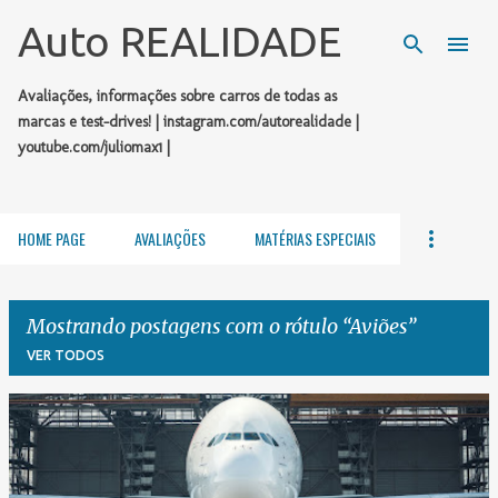
Pular para o conteúdo principal
Auto REALIDADE
Avaliações, informações sobre carros de todas as
marcas e test-drives! | instagram.com/autorealidade |
youtube.com/juliomax1 |
HOME PAGE
AVALIAÇÕES
MATÉRIAS ESPECIAIS
Mostrando postagens com o rótulo
Aviões
VER TODOS
P
o