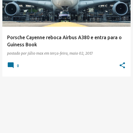
s
t
a
g
e
Porsche Cayenne reboca Airbus A380 e entra para o
Guiness Book
n
postado por
júlio max
em
terça-feira, maio 02, 2017
s
0