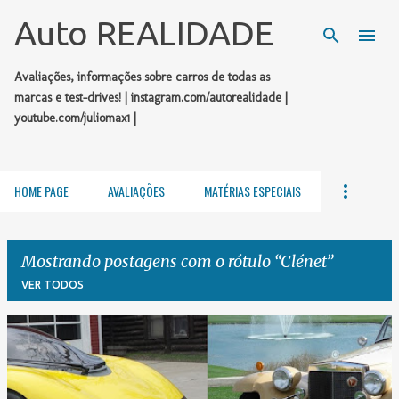
Pular para o conteúdo principal
Auto REALIDADE
Avaliações, informações sobre carros de todas as
marcas e test-drives! | instagram.com/autorealidade |
youtube.com/juliomax1 |
HOME PAGE
AVALIAÇÕES
MATÉRIAS ESPECIAIS
Mostrando postagens com o rótulo
Clénet
VER TODOS
P
o