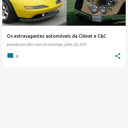
s
t
a
g
e
Os extravagantes automóveis da Clénet e C&C
n
postado por
júlio max
em
domingo, julho 26, 2015
s
0