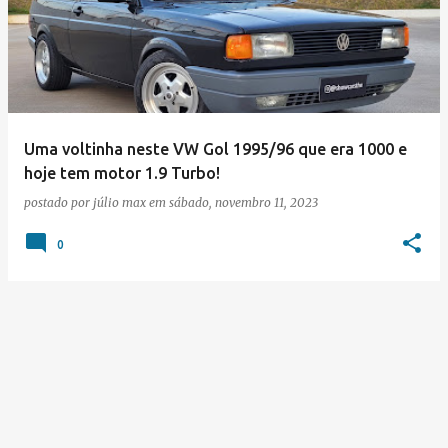
s
t
a
g
e
Uma voltinha neste VW Gol 1995/96 que era 1000 e
hoje tem motor 1.9 Turbo!
n
postado por
júlio max
em
sábado, novembro 11, 2023
s
0