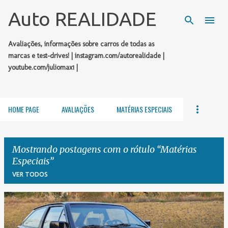
Pular para o conteúdo principal
Auto REALIDADE
Avaliações, informações sobre carros de todas as
marcas e test-drives! | instagram.com/autorealidade |
youtube.com/juliomax1 |
HOME PAGE
AVALIAÇÕES
MATÉRIAS ESPECIAIS
Mostrando postagens com o rótulo
Matérias
Especiais
VER TODOS
P
o