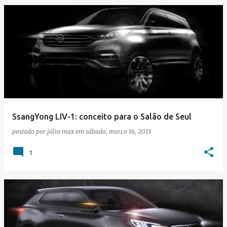
SsangYong LIV-1: conceito para o Salão de Seul
postado por
júlio max
em
sábado, março 16, 2013
1