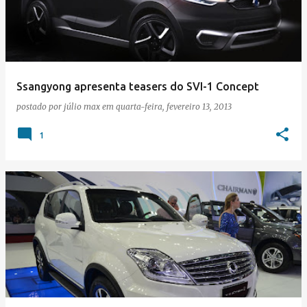
Ssangyong apresenta teasers do SVI-1 Concept
postado por
júlio max
em
quarta-feira, fevereiro 13, 2013
1