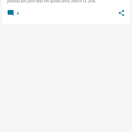
postado por
júlio max
em
quinta-feira, março 13, 2014
0