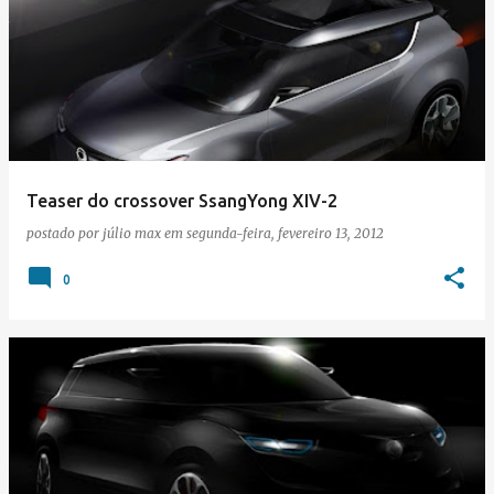
Teaser do crossover SsangYong XIV-2
postado por
júlio max
em
segunda-feira, fevereiro 13, 2012
0