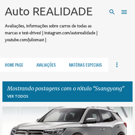
Pular para o conteúdo principal
Auto REALIDADE
Avaliações, informações sobre carros de todas as
marcas e test-drives! | instagram.com/autorealidade |
youtube.com/juliomax1 |
HOME PAGE
AVALIAÇÕES
MATÉRIAS ESPECIAIS
Mostrando postagens com o rótulo
Ssangyong
VER TODOS
P
o