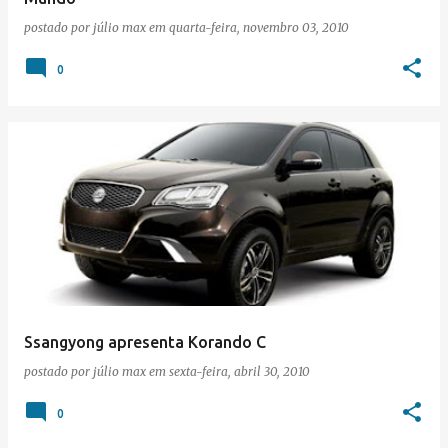
postado por
júlio max
em
quarta-feira, novembro 03, 2010
0
Ssangyong apresenta Korando C
postado por
júlio max
em
sexta-feira, abril 30, 2010
0