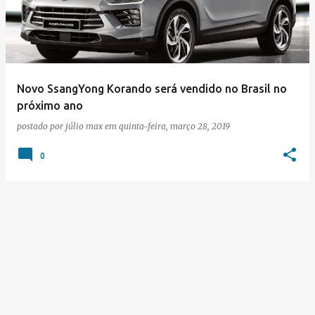
s
t
a
g
e
Novo SsangYong Korando será vendido no Brasil no
próximo ano
n
postado por
júlio max
em
quinta-feira, março 28, 2019
s
0