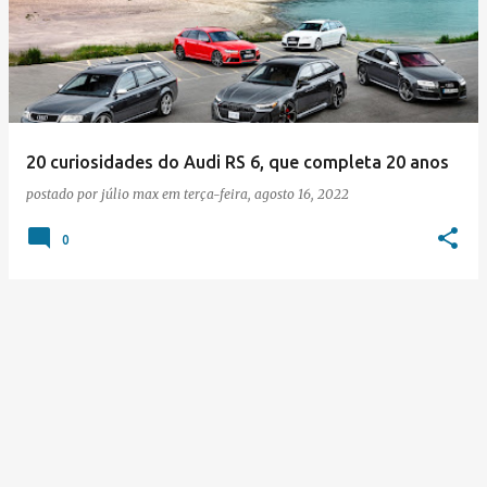
s
t
a
g
e
20 curiosidades do Audi RS 6, que completa 20 anos
n
postado por
júlio max
em
terça-feira, agosto 16, 2022
s
0