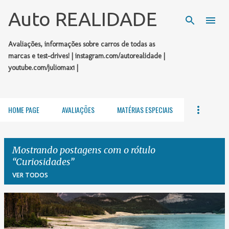
Pular para o conteúdo principal
Auto REALIDADE
Avaliações, informações sobre carros de todas as
marcas e test-drives! | instagram.com/autorealidade |
youtube.com/juliomax1 |
HOME PAGE
AVALIAÇÕES
MATÉRIAS ESPECIAIS
Mostrando postagens com o rótulo
Curiosidades
VER TODOS
P
o