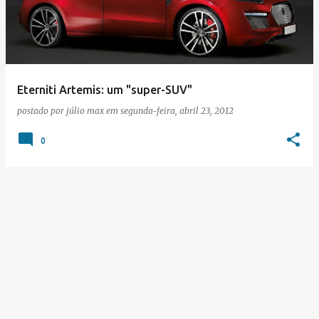
s
t
a
g
e
Eterniti Artemis: um "super-SUV"
n
postado por
júlio max
em
segunda-feira, abril 23, 2012
s
0