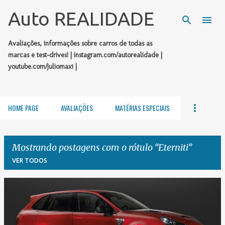
Pular para o conteúdo principal
Auto REALIDADE
Avaliações, informações sobre carros de todas as
marcas e test-drives! | instagram.com/autorealidade |
youtube.com/juliomax1 |
HOME PAGE
AVALIAÇÕES
MATÉRIAS ESPECIAIS
Mostrando postagens com o rótulo
Eterniti
VER TODOS
P
o