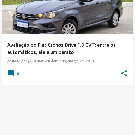
s
t
a
g
e
Avaliação do Fiat Cronos Drive 1.3 CVT: entre os
automáticos, ele é um barato
n
postado por
júlio max
em
domingo, março 26, 2023
s
0