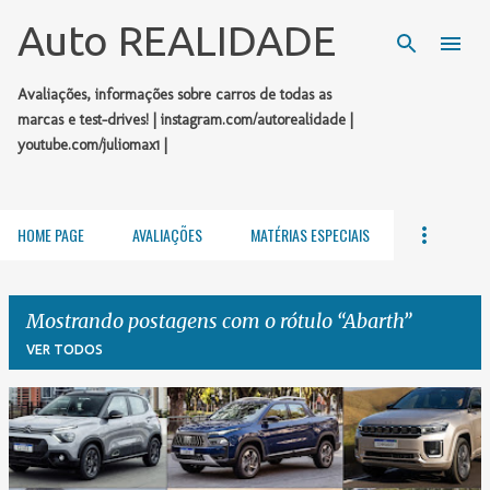
Pular para o conteúdo principal
Auto REALIDADE
Avaliações, informações sobre carros de todas as
marcas e test-drives! | instagram.com/autorealidade |
youtube.com/juliomax1 |
HOME PAGE
AVALIAÇÕES
MATÉRIAS ESPECIAIS
Mostrando postagens com o rótulo
Abarth
VER TODOS
P
o