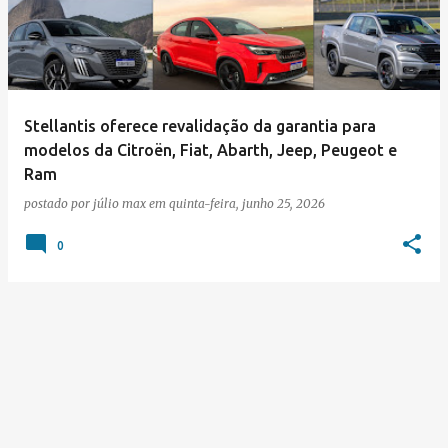
s
t
a
g
e
Stellantis oferece revalidação da garantia para
modelos da Citroën, Fiat, Abarth, Jeep, Peugeot e
n
Ram
s
postado por
júlio max
em
quinta-feira, junho 25, 2026
0