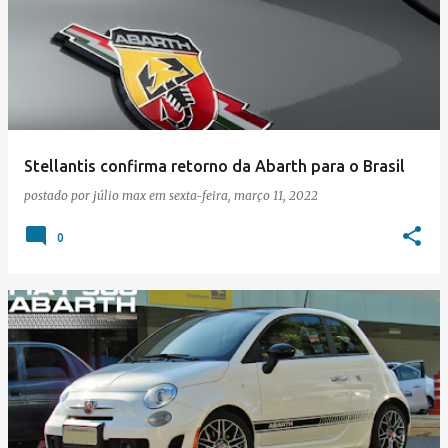
Stellantis confirma retorno da Abarth para o Brasil
postado por
júlio max
em
sexta-feira, março 11, 2022
0