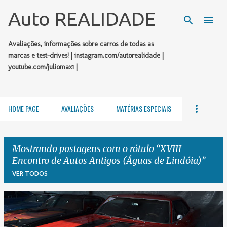
Pular para o conteúdo principal
Auto REALIDADE
Avaliações, informações sobre carros de todas as
marcas e test-drives! | instagram.com/autorealidade |
youtube.com/juliomax1 |
HOME PAGE
AVALIAÇÕES
MATÉRIAS ESPECIAIS
Mostrando postagens com o rótulo
XVIII
Encontro de Autos Antigos (Águas de Lindóia)
VER TODOS
P
o