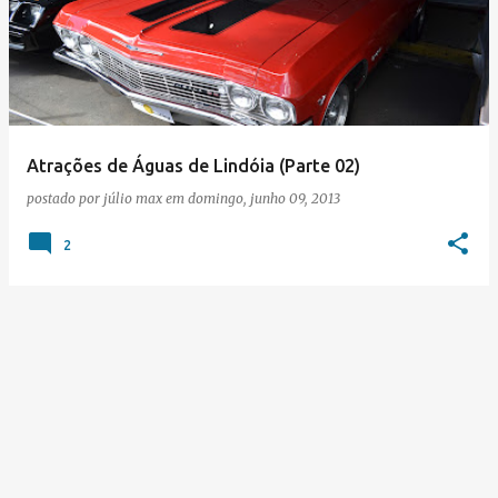
s
t
a
g
e
Atrações de Águas de Lindóia (Parte 02)
n
postado por
júlio max
em
domingo, junho 09, 2013
s
2