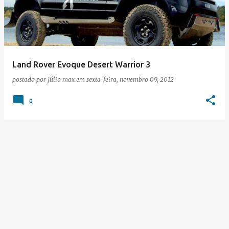
s
t
a
g
e
Land Rover Evoque Desert Warrior 3
n
postado por
júlio max
em
sexta-feira, novembro 09, 2012
s
0