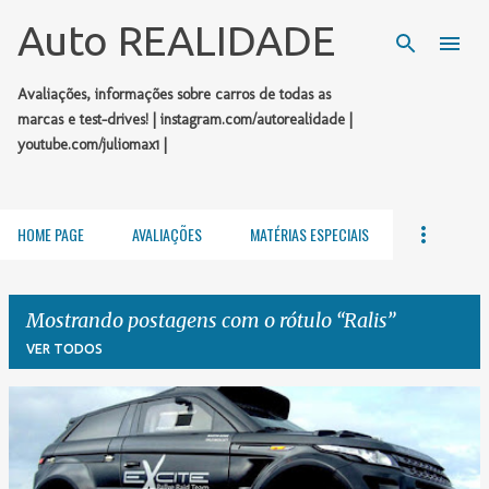
Pular para o conteúdo principal
Auto REALIDADE
Avaliações, informações sobre carros de todas as
marcas e test-drives! | instagram.com/autorealidade |
youtube.com/juliomax1 |
HOME PAGE
AVALIAÇÕES
MATÉRIAS ESPECIAIS
Mostrando postagens com o rótulo
Ralis
VER TODOS
P
o