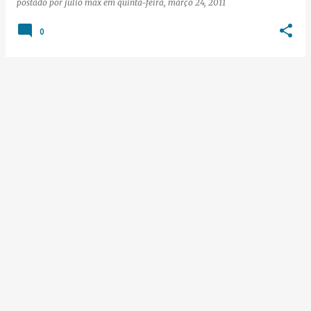
postado por
júlio max
em
quinta-feira, março 24, 2011
0