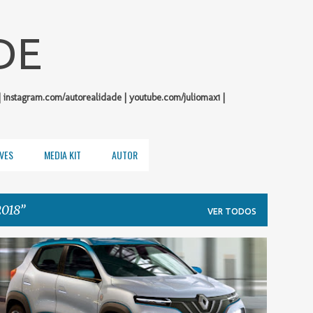
Pular para o conteúdo principal
DE
| instagram.com/autorealidade | youtube.com/juliomax1 |
VES
MEDIA KIT
AUTOR
2018
VER TODOS
RENAULT
SALÃO DE PARIS 2018