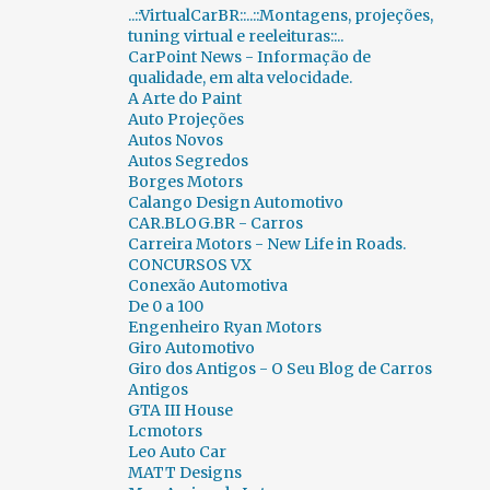
..::VirtualCarBR::..::Montagens, projeções,
CENAS INUSITADAS
188
CERAPIÓ 2018
1
tuning virtual e reeleituras::..
CarPoint News - Informação de
CES
23
CH AUTO
1
qualidade, em alta velocidade.
CHALLENGE BIBEDUM 2010
2
CHANA
1
A Arte do Paint
Auto Projeções
CHAPARRAL
1
CHERY
33
Autos Novos
Autos Segredos
CHEVROLET
891
CHRYSLER
48
Borges Motors
Calango Design Automotivo
CICLOWAY
1
CITROËN
206
CAR.BLOG.BR - Carros
Carreira Motors - New Life in Roads.
CLASSIC RECREATIONS
1
CONCURSOS VX
Conexão Automotiva
CLÁSSICOS BRASIL 2015
2
CLÉNET
1
De 0 a 100
CN AUTO
1
COBRA
1
Engenheiro Ryan Motors
Giro Automotivo
COLUNA FERNANDO CALMON
349
Giro dos Antigos - O Seu Blog de Carros
Antigos
COMBUSTÍVEIS
2
GTA III House
Lcmotors
COMPARATIVOS INUSITADOS...
6
Leo Auto Car
MATT Designs
CONCORSO D´ELEGANZA VILLA D`ESTE 2012
3