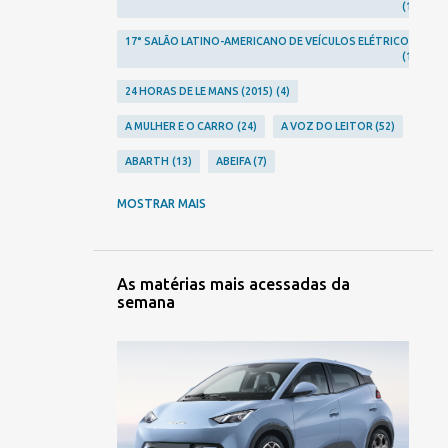
1
17° SALÃO LATINO-AMERICANO DE VEÍCULOS ELÉTRICOS
1
24 HORAS DE LE MANS (2015)
4
A MULHER E O CARRO
24
A VOZ DO LEITOR
52
ABARTH
13
ABEIFA
7
ABERRATION
24
ABLA
2
MOSTRAR MAIS
ACHO QUE JÁ VI ESSE FILME...
12
ACIDENTES
248
ACURA
10
AGRALE
3
As matérias mais acessadas da
semana
AGRISHOW 2023
2
AGRISHOW 2024
1
AGRISHOW 2026
2
ALFA ROMEO
23
ALPINA
1
ALPINE
9
ALTA RODA
306
AMERICAR
1
AMG
5
AMORITZ
3
ANFAVEA
7
ANIVERSÁRIOS
106