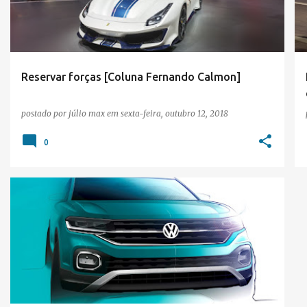
t
a
g
e
Reservar forças [Coluna Fernando Calmon]
n
postado por
júlio max
em
sexta-feira, outubro 12, 2018
s
0
SALÃO DE PARIS 2018
VOLKSWAGEN