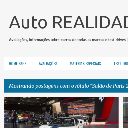
Auto REALIDA
Avaliações, informações sobre carros de todas as marcas e test-drives! 
HOME PAGE
AVALIAÇÕES
MATÉRIAS ESPECIAIS
TEST-DRI
Mostrando postagens com o rótulo
Salão de Paris 
P
COLUNA FERNANDO CALMON
REPORTAGENS
+
o
SALÃO DE PARIS 2018
s