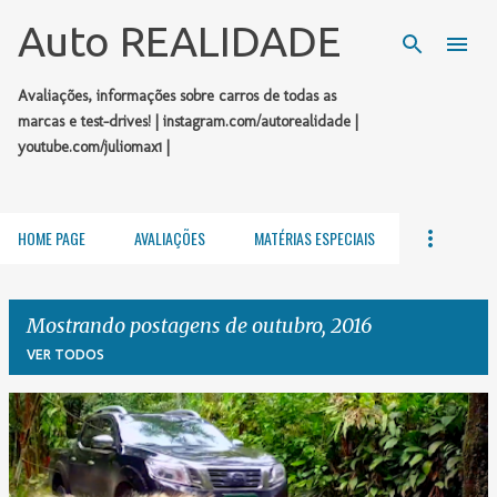
Pular para o conteúdo principal
Auto REALIDADE
Avaliações, informações sobre carros de todas as
marcas e test-drives! | instagram.com/autorealidade |
youtube.com/juliomax1 |
HOME PAGE
AVALIAÇÕES
MATÉRIAS ESPECIAIS
Mostrando postagens de outubro, 2016
VER TODOS
P
o