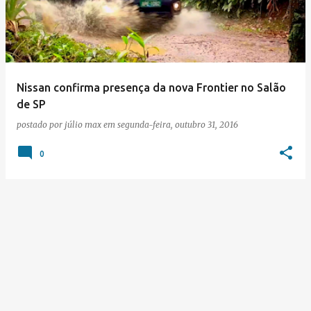
s
t
a
g
e
Nissan confirma presença da nova Frontier no Salão
de SP
n
postado por
júlio max
em
segunda-feira, outubro 31, 2016
s
0