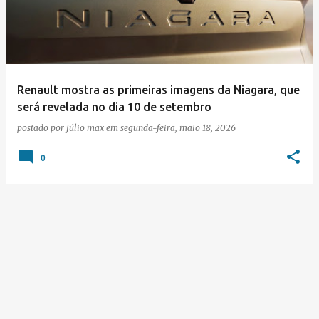
s
t
a
g
e
Renault mostra as primeiras imagens da Niagara, que
será revelada no dia 10 de setembro
n
postado por
júlio max
em
segunda-feira, maio 18, 2026
s
0