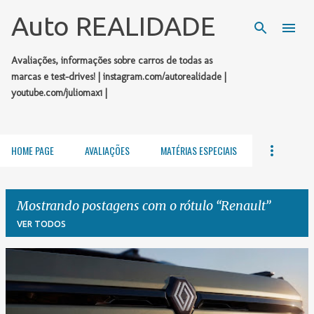
Pular para o conteúdo principal
Auto REALIDADE
Avaliações, informações sobre carros de todas as
marcas e test-drives! | instagram.com/autorealidade |
youtube.com/juliomax1 |
HOME PAGE
AVALIAÇÕES
MATÉRIAS ESPECIAIS
Mostrando postagens com o rótulo
Renault
VER TODOS
P
o