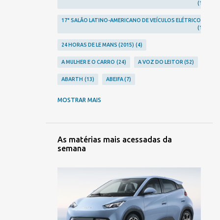
1
17° SALÃO LATINO-AMERICANO DE VEÍCULOS ELÉTRICOS
1
24 HORAS DE LE MANS (2015)
4
A MULHER E O CARRO
24
A VOZ DO LEITOR
52
ABARTH
13
ABEIFA
7
ABERRATION
24
ABLA
2
MOSTRAR MAIS
ACHO QUE JÁ VI ESSE FILME...
12
ACIDENTES
248
ACURA
10
AGRALE
3
As matérias mais acessadas da
semana
AGRISHOW 2023
2
AGRISHOW 2024
1
AGRISHOW 2026
2
ALFA ROMEO
23
ALPINA
1
ALPINE
9
ALTA RODA
306
AMERICAR
1
AMG
5
AMORITZ
3
ANFAVEA
7
ANIVERSÁRIOS
106