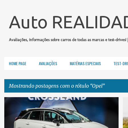
Auto REALIDA
Avaliações, informações sobre carros de todas as marcas e test-drives! 
HOME PAGE
AVALIAÇÕES
MATÉRIAS ESPECIAIS
TEST-DRI
Mostrando postagens com o rótulo
Opel
P
OPEL
SALÃO DE GENEBRA 2017
o
s