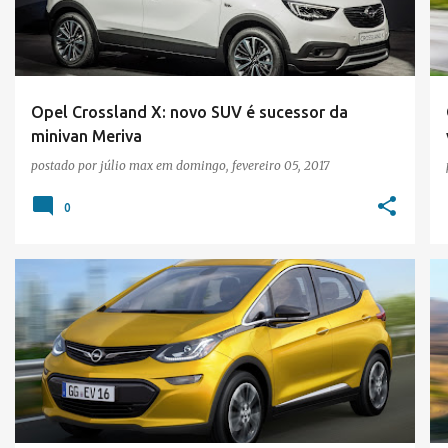
t
a
g
e
Opel Crossland X: novo SUV é sucessor da
minivan Meriva
n
postado por
júlio max
em
domingo, fevereiro 05, 2017
s
0
OPEL
SALÃO DE GENEBRA 2016