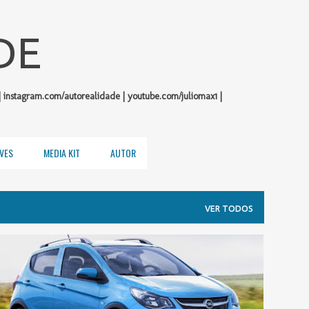
Pular para o conteúdo principal
DE
| instagram.com/autorealidade | youtube.com/juliomax1 |
VES
MEDIA KIT
AUTOR
VER TODOS
OPEL
SALÃO DE PARIS 2016