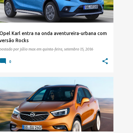
Opel Karl entra na onda aventureira-urbana com
versão Rocks
postado por
júlio max
em
quinta-feira, setembro 15, 2016
0
OPEL
SALÃO DE GENEBRA 2016