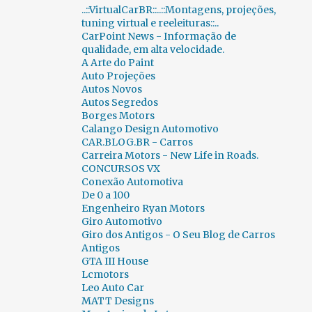
..::VirtualCarBR::..::Montagens, projeções,
CENAS INUSITADAS
188
CERAPIÓ 2018
1
tuning virtual e reeleituras::..
CarPoint News - Informação de
CES
23
CH AUTO
1
qualidade, em alta velocidade.
CHALLENGE BIBEDUM 2010
2
CHANA
1
A Arte do Paint
Auto Projeções
CHAPARRAL
1
CHERY
33
Autos Novos
Autos Segredos
CHEVROLET
891
CHRYSLER
48
Borges Motors
Calango Design Automotivo
CICLOWAY
1
CITROËN
206
CAR.BLOG.BR - Carros
Carreira Motors - New Life in Roads.
CLASSIC RECREATIONS
1
CONCURSOS VX
Conexão Automotiva
CLÁSSICOS BRASIL 2015
2
CLÉNET
1
De 0 a 100
CN AUTO
1
COBRA
1
Engenheiro Ryan Motors
Giro Automotivo
COLUNA FERNANDO CALMON
349
Giro dos Antigos - O Seu Blog de Carros
Antigos
COMBUSTÍVEIS
2
GTA III House
Lcmotors
COMPARATIVOS INUSITADOS...
6
Leo Auto Car
MATT Designs
CONCORSO D´ELEGANZA VILLA D`ESTE 2012
3