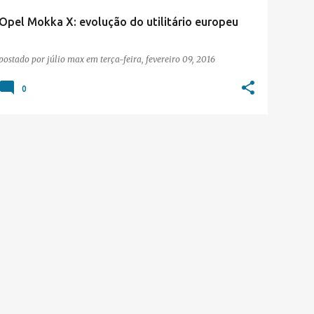
Opel Mokka X: evolução do utilitário europeu
postado por
júlio max
em
terça-feira, fevereiro 09, 2016
0