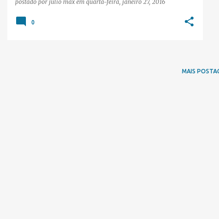
postado por
júlio max
em
quarta-feira, janeiro 27, 2016
0
MAIS POSTA