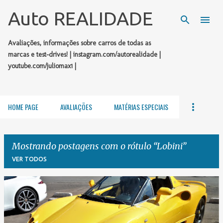
Pular para o conteúdo principal
Auto REALIDADE
Avaliações, informações sobre carros de todas as
marcas e test-drives! | instagram.com/autorealidade |
youtube.com/juliomax1 |
HOME PAGE
AVALIAÇÕES
MATÉRIAS ESPECIAIS
Mostrando postagens com o rótulo
Lobini
VER TODOS
P
o