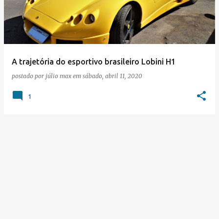
s
t
a
g
e
A trajetória do esportivo brasileiro Lobini H1
n
postado por
júlio max
em
sábado, abril 11, 2020
s
1