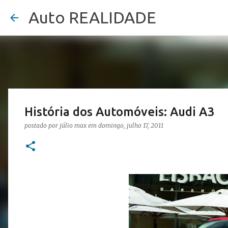
Auto REALIDADE
História dos Automóveis: Audi A3
postado por
júlio max
em
domingo, julho 17, 2011