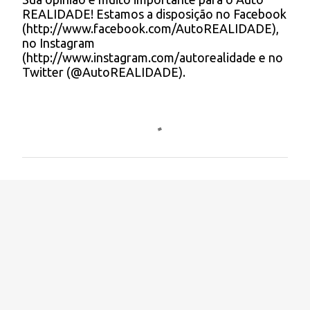
c
REALIDADE! Estamos a disposição no Facebook
o
(http://www.facebook.com/AutoREALIDADE),
m
no Instagram
e
(http://www.instagram.com/autorealidade e no
n
Twitter (@AutoREALIDADE).
t
á
r
i
o