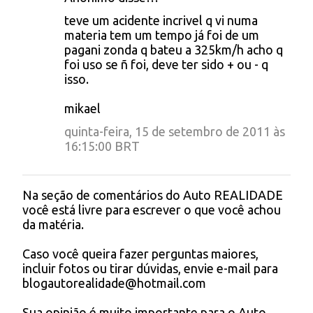
C
teve um acidente incrivel q vi numa
o
materia tem um tempo já foi de um
pagani zonda q bateu a 325km/h acho q
m
foi uso se ñ foi, deve ter sido + ou - q
e
isso.
n
mikael
t
quinta-feira, 15 de setembro de 2011 às
á
16:15:00 BRT
r
i
Na seção de comentários do Auto REALIDADE
P
o
você está livre para escrever o que você achou
o
s
da matéria.
s
t
Caso você queira fazer perguntas maiores,
a
incluir fotos ou tirar dúvidas, envie e-mail para
r
blogautorealidade@hotmail.com
u
m
Sua opinião é muito importante para o Auto