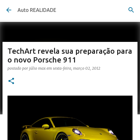
Pular para o conteúdo principal
Auto REALIDADE
TechArt revela sua preparação para
o novo Porsche 911
postado por
júlio max
em
sexta-feira, março 02, 2012