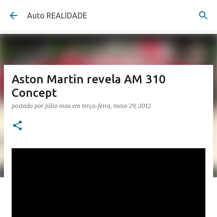
Pular para o conteúdo principal
Auto REALIDADE
Aston Martin revela AM 310
Concept
postado por
júlio max
em
terça-feira, maio 29, 2012