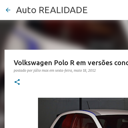
Auto REALIDADE
Volkswagen Polo R em versões con
postado por
júlio max
em
sexta-feira, maio 18, 2012