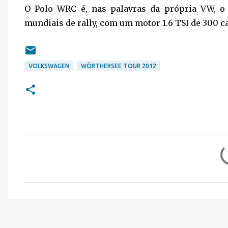
O Polo WRC é, nas palavras da própria VW, o 
mundiais de rally, com um motor 1.6 TSI de 300 c
VOLKSWAGEN
WÖRTHERSEE TOUR 2012
C
o
m
e
n