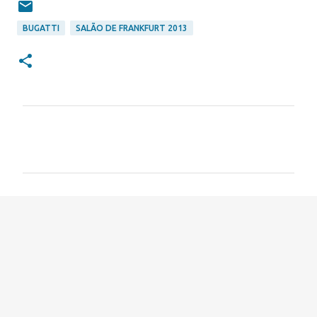
BUGATTI
SALÃO DE FRANKFURT 2013
C
o
m
e
n
t
á
r
i