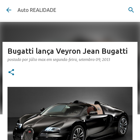
Pular para o conteúdo principal
Auto REALIDADE
Bugatti lança Veyron Jean Bugatti
postado por
júlio max
em
segunda-feira, setembro 09, 2013