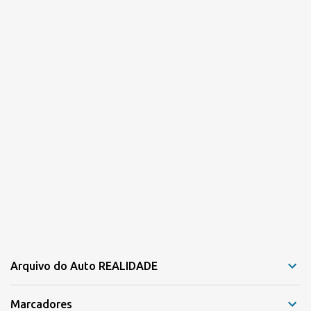
o
s
Arquivo do Auto REALIDADE
Marcadores