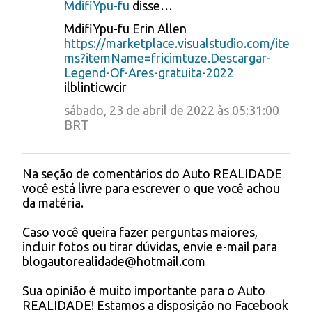
MdifiYpu-fu
disse…
C
MdifiYpu-fu Erin Allen
o
https://marketplace.visualstudio.com/ite
ms?itemName=fricimtuze.Descargar-
m
Legend-Of-Ares-gratuita-2022
e
ilblinticwcir
n
sábado, 23 de abril de 2022 às 05:31:00
t
BRT
á
r
Na seção de comentários do Auto REALIDADE
P
você está livre para escrever o que você achou
i
o
da matéria.
s
o
t
s
Caso você queira fazer perguntas maiores,
a
incluir fotos ou tirar dúvidas, envie e-mail para
r
blogautorealidade@hotmail.com
u
m
Sua opinião é muito importante para o Auto
c
REALIDADE! Estamos a disposição no Facebook
o