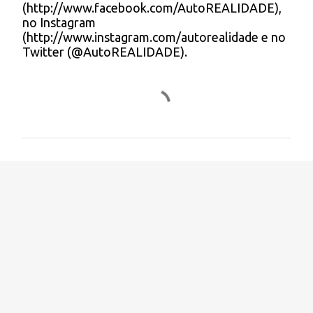
(http://www.facebook.com/AutoREALIDADE),
m
no Instagram
e
(http://www.instagram.com/autorealidade e no
n
Twitter (@AutoREALIDADE).
t
á
r
i
o