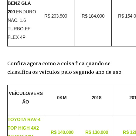
BENZ GLA
200
ENDURO
R$ 203.900
R$ 184.000
R$ 154.
NAC. 1.6
TURBO FF
FLEX 4P
Confira agora como a coisa fica quando se
classifica os veículos pelo segundo ano de uso:
VEÍCULO/VERS
0KM
2018
20
ÃO
TOYOTA RAV-4
TOP HIGH 4X2
R$ 140.000
R$ 130.000
R$ 12