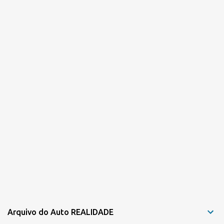
i
o
s
Arquivo do Auto REALIDADE