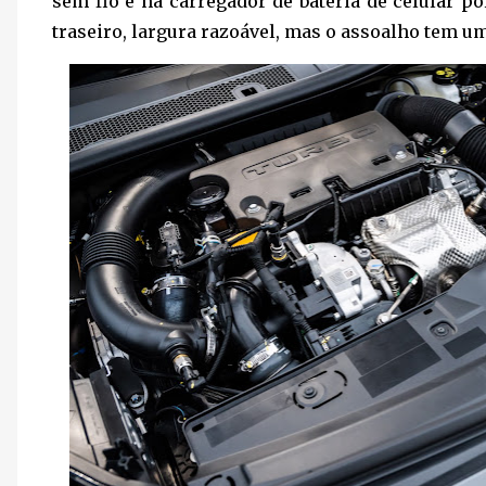
sem fio e há carregador de bateria de celular p
traseiro, largura razoável, mas o assoalho tem um