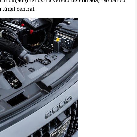
or indução (menos na versão de entrada). No banco
 túnel central.