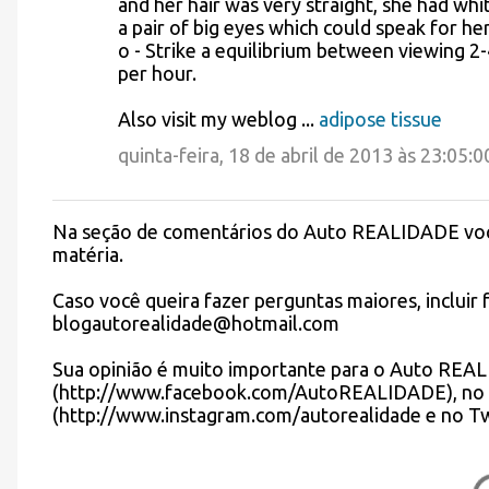
and her hair was very straight, she had whi
a pair of big eyes which could speak for her
o - Strike a equilibrium between viewing 2-
per hour.
Also visit my weblog ...
adipose tissue
quinta-feira, 18 de abril de 2013 às 23:05:
Na seção de comentários do Auto REALIDADE você 
P
matéria.
o
s
Caso você queira fazer perguntas maiores, incluir f
t
blogautorealidade@hotmail.com
a
r
Sua opinião é muito importante para o Auto REA
u
(http://www.facebook.com/AutoREALIDADE), no 
m
(http://www.instagram.com/autorealidade e no 
c
o
m