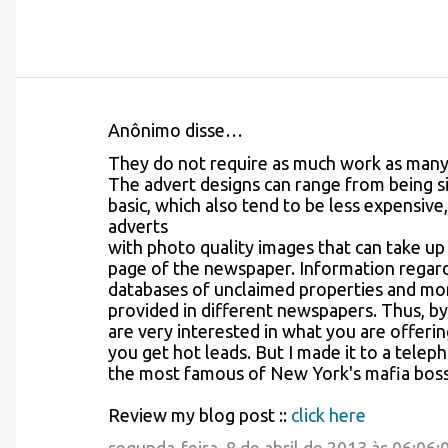
Anônimo disse…
C
They do not require as much work as many 
o
The advert designs can range from being si
basic, which also tend to be less expensive
m
adverts
e
with photo quality images that can take up
page of the newspaper. Information regard
n
databases of unclaimed properties and mo
t
provided in different newspapers. Thus, b
á
are very interested in what you are offerin
you get hot leads. But I made it to a tele
r
the most famous of New York's mafia boss
i
Review my blog post ::
click here
o