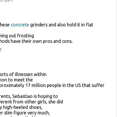
:00 BRT
 these
concrete
grinders and also hold it in flat
hing out frosting
hods have their own pros and cons.
RT
rts of illnesses within
ommon to meet the
roximately 17 million people in the US that suffer
rents, Sebastiao is hoping to
ferent from other girls, she did
ry high-heeled shoes,
er slim figure very much,