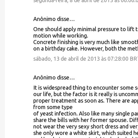
segunda-feira, 8 de abril de 2013 às 06:06
s
Anônimo disse…
One should apply minimal pressure to lift
motion while working.
Concrete finishing is very much like smoot
on a birthday cake. However, both the met
sábado, 13 de abril de 2013 às 07:28:00 B
Anônimo disse…
It is widespread thing to encounter some so
our life, but the factor is it really is unc
proper treatment as soon as. There are app
from some type
of yeast infection. Also like many single pa
share the bills with her former spouse. Dif
not wear the very sexy short dress and ve
she only wore a white skirt, which suited h