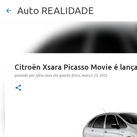
Auto REALIDADE
Citroën Xsara Picasso Movie é lanç
postado por
júlio max
em
quarta-feira, março 23, 2011