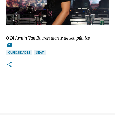
O DJ Armin Van Buuren diante de seu público
CURIOSIDADES
SEAT
C
o
m
e