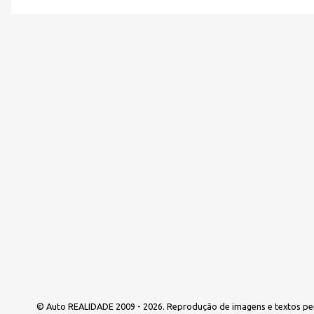
e
n
t
á
r
i
o
s
© Auto REALIDADE 2009 - 2026. Reprodução de imagens e textos pe