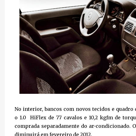
No interior, bancos com novos tecidos e quadro
o 1.0 HiFlex de 77 cavalos e 10,2 kgfm de torqu
comprada separadamente do ar-condicionado. O 
diminuirá em fevereiro de 2012.