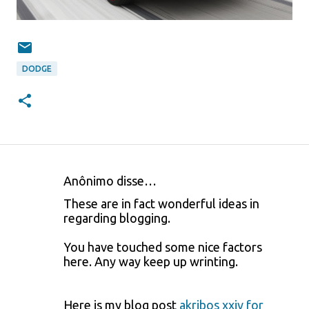
DODGE
Anônimo disse…
C
These are in fact wonderful ideas in
o
regarding blogging.
m
You have touched some nice factors
e
here. Any way keep up wrinting.
n
t
Here is my blog post
akribos xxiv for