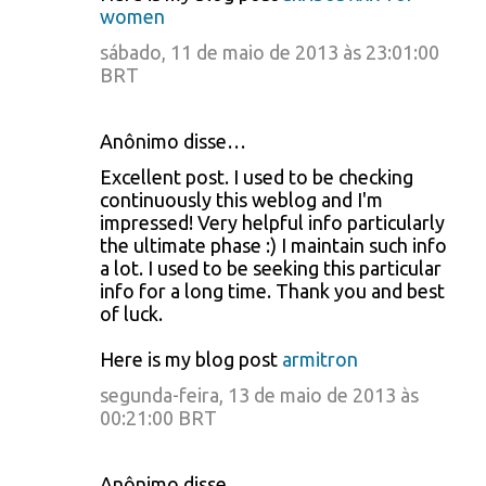
á
women
r
sábado, 11 de maio de 2013 às 23:01:00
BRT
i
o
Anônimo disse…
s
Excellent post. I used to be checking
continuously this weblog and I'm
impressed! Very helpful info particularly
the ultimate phase :) I maintain such info
a lot. I used to be seeking this particular
info for a long time. Thank you and best
of luck.
Here is my blog post
armitron
segunda-feira, 13 de maio de 2013 às
00:21:00 BRT
Anônimo disse…