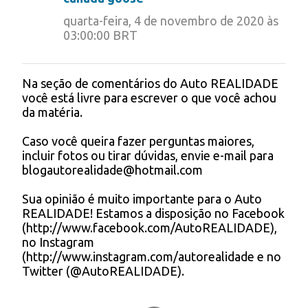
quarta-feira, 4 de novembro de 2020 às
03:00:00 BRT
Na seção de comentários do Auto REALIDADE
P
você está livre para escrever o que você achou
o
da matéria.
s
t
Caso você queira fazer perguntas maiores,
a
incluir fotos ou tirar dúvidas, envie e-mail para
r
blogautorealidade@hotmail.com
u
m
Sua opinião é muito importante para o Auto
c
REALIDADE! Estamos a disposição no Facebook
o
(http://www.facebook.com/AutoREALIDADE),
m
no Instagram
e
(http://www.instagram.com/autorealidade e no
n
Twitter (@AutoREALIDADE).
t
á
r