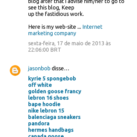
blog after that i advise him/her to go to
see this blog, Keep
up the fastidious work.
Here is my web-site ...
Internet
marketing company
sexta-feira, 17 de maio de 2013 às
22:06:00 BRT
jasonbob
disse…
kyrie 5 spongebob
off white
golden goose francy
lebron 16 shoes
bape hoodie
nike lebron 15
balenciaga sneakers
pandora
hermes handbags
canada goose