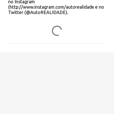
no Instagram
e
(http://www.instagram.com/autorealidade e no
n
Twitter (@AutoREALIDADE).
t
á
r
i
o