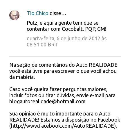
Tio Chico
disse…
C
Putz, e aqui a gente tem que se
o
contentar com Cocobalt. PQP, GM!
m
quarta-feira, 6 de junho de 2012 às
e
08:51:00 BRT
n
t
Na seção de comentários do Auto REALIDADE
P
você está livre para escrever o que você achou
á
o
da matéria.
s
r
t
Caso você queira fazer perguntas maiores,
i
a
incluir fotos ou tirar dúvidas, envie e-mail para
r
o
blogautorealidade@hotmail.com
u
s
m
Sua opinião é muito importante para o Auto
c
REALIDADE! Estamos a disposição no Facebook
o
(http://www.facebook.com/AutoREALIDADE),
m