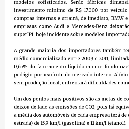
modelos sofisticados. Serão fábricas dimen
investimento mínimo de R$ 17.000 por veículo 
compras internas e atrairá, de imediato, BMW e
empresas como Audi e Mercedes-Benz deixarão
superIPI, hoje incidente sobre modelos importad
A grande maioria dos importadores também ter
médio comercializado entre 2009 e 2011, limitad
0,65% do faturamento líquido em um fundo naci
pedágio por usufruir do mercado interno. Alívio
sem produção local, enfrentará dificuldades com
Um dos pontos mais positivos são as metas de c
deixou de lado as emissões de CO2, pois há equ
a média dos automóveis de cada empresa terá de di
estrada) de 15,9 km/l (gasolina) e 11 km/l (etanol).